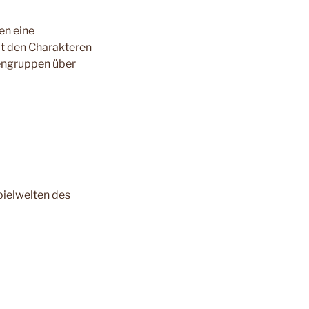
en eine
t den Charakteren
dengruppen über
pielwelten des