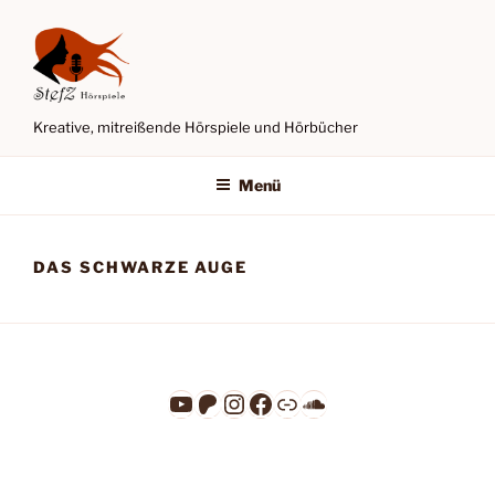
Zum
Inhalt
springen
Kreative, mitreißende Hörspiele und Hörbücher
Menü
DAS SCHWARZE AUGE
YouTube
Patreon
Instagram
Facebook
Link
SoundCloud