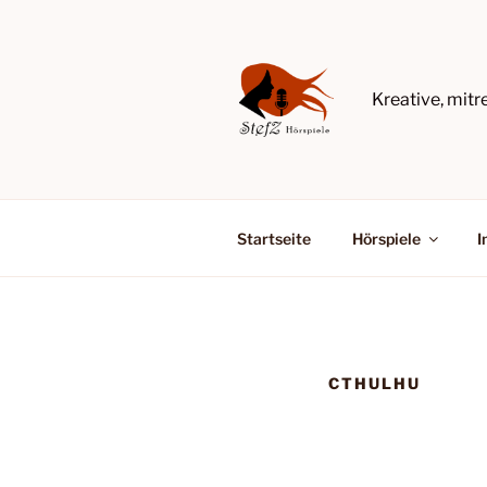
Zum
Inhalt
springen
Kreative, mit
Startseite
Hörspiele
I
CTHULHU