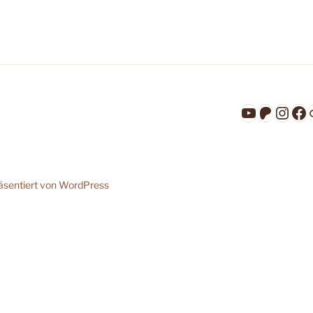
YouTube
Patreo
Inst
Fa
räsentiert von WordPress